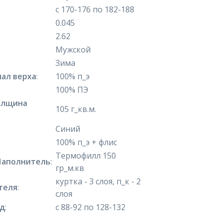
с 170-176 по 182-188
0.045
2.62
Мужской
Зима
ал верха
:
100% п_э
100% ПЭ
олщина
105 г_кв.м.
Синий
100% п_э + флис
Термофилл 150
Наполнитель
:
гр_м.кв
куртка - 3 слоя, п_к - 2
теля
:
слоя
яд
:
с 88-92 по 128-132