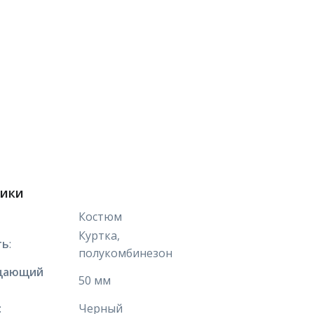
тики
Костюм
Куртка,
ть
:
полукомбинезон
щающий
50 мм
:
Черный