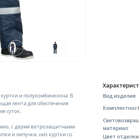
Характерис
куртки и полукомбинезона. В
Вид изделия
:
щая лента для обеспечения
Комплектнос
я суток.
Световозвра
лнию, с двумя ветрозащитными
материал
:
пки и липучки, низ куртки со
Цвет отделки