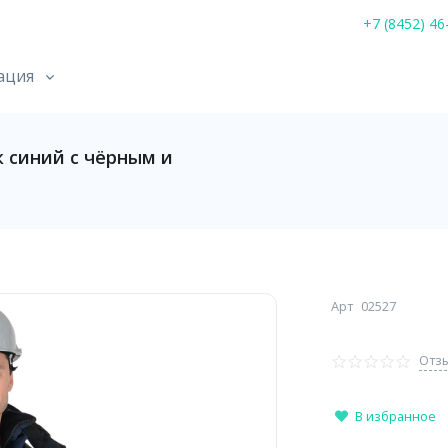
+7 (8452) 46
ация
 синий с чёрным и
Арт
02527
Отзы
В избранное