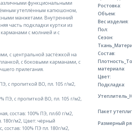
с различными функциональными
Ростовка
:
съёмным утеплённым капюшоном,
Объем
:
ажными манжетами. Внутренний
Вес изделия
:
няя часть подкладки куртки из
Пол
:
 карманами с молнией и с
Сезон
:
Ткань_Матери
Состав
:
ми, с центральной застёжкой на
Плотность_Т
ланкой, с боковыми карманами, с
материала
:
учшего прилегания.
Цвет
:
, с пропиткой ВО, пл. 105 г/м2,
Подкладка
:
Утеплитель_
 ПЭ, с пропиткой ВО, пл. 105 г/м2,
Пакет утепли
, состав: 100% ПЭ, пл.60 г/м2,
л. 180г/м2, Цвет: чёрный
Размерный р
 состав: 100% ПЭ пл. 180г/м2,