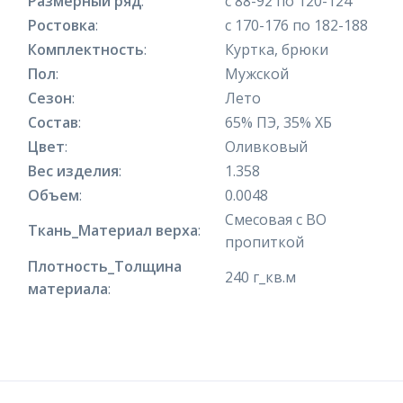
Размерный ряд
:
с 88-92 по 120-124
Ростовка
:
с 170-176 по 182-188
Комплектность
:
Куртка, брюки
Пол
:
Мужской
Сезон
:
Лето
Состав
:
65% ПЭ, 35% ХБ
Цвет
:
Оливковый
Вес изделия
:
1.358
Объем
:
0.0048
Смесовая с ВО
Ткань_Материал верха
:
пропиткой
Плотность_Толщина
240 г_кв.м
материала
: