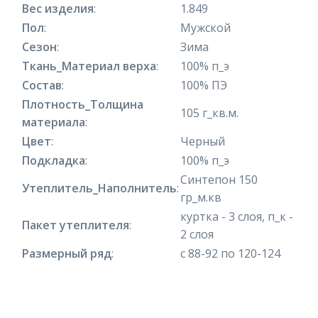
Вес изделия
:
1.849
Пол
:
Мужской
Сезон
:
Зима
Ткань_Материал верха
:
100% п_э
Состав
:
100% ПЭ
Плотность_Толщина
105 г_кв.м.
материала
:
Цвет
:
Черный
Подкладка
:
100% п_э
Синтепон 150
Утеплитель_Наполнитель
:
гр_м.кв
куртка - 3 слоя, п_к -
Пакет утеплителя
:
2 слоя
Размерный ряд
:
с 88-92 по 120-124