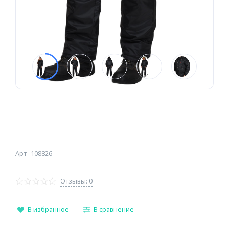
Арт
108826
Отзывы: 0
В избранное
В сравнение