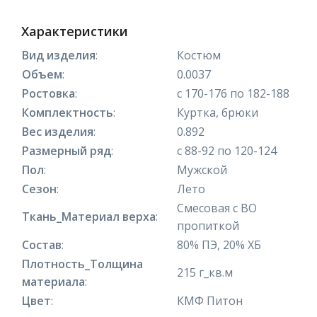
Характеристики
Вид изделия
:
Костюм
Объем
:
0.0037
Ростовка
:
с 170-176 по 182-188
Комплектность
:
Куртка, брюки
Вес изделия
:
0.892
Размерный ряд
:
с 88-92 по 120-124
Пол
:
Мужской
Сезон
:
Лето
Смесовая с ВО
Ткань_Материал верха
:
пропиткой
Состав
:
80% ПЭ, 20% ХБ
Плотность_Толщина
215 г_кв.м
материала
:
Цвет
:
КМФ Питон