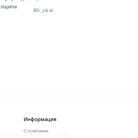
олщина
40г_кв.м
Информация
О компании