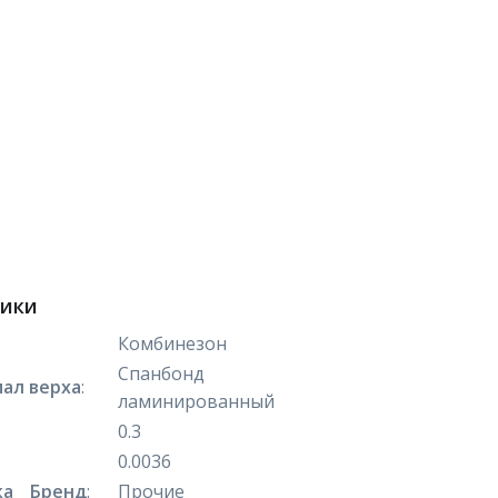
тики
Комбинезон
Спанбонд
ал верха
:
ламинированный
0.3
0.0036
а _ Бренд
:
Прочие