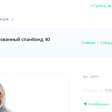
+7 (8452) 46
ация
ованный спанбонд 40
Главная
Спецо
Арт
00810
Отзы
В избранное