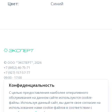
Цвет
:
Синий
©
ООО "'ЭКСПЕРТ"
, 2026
+7 (8452) 46-75-71
+7 (927) 157-57-77
09:00 - 17:00
410017, Саратов, Пугачева, 10 к1, оф.23
Конфиденциальность
С целью предоставления наиболее оперативного
Навигация
Информация
обслуживания на данном сайте используются cookie-
файлы. Используя данный сайт, вы даете свое согласие на
Прайс-лист
О компании
использование нами cookie-файлов в соответствии с