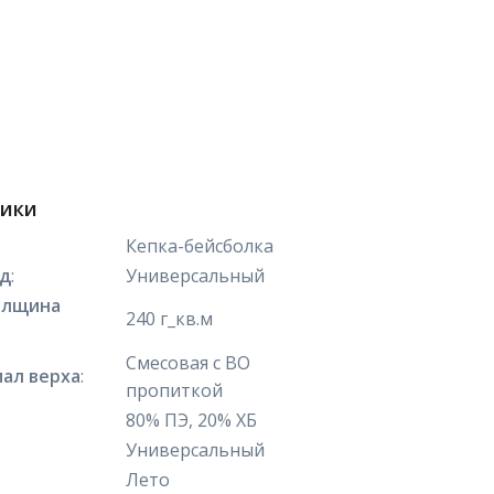
тики
Кепка-бейсболка
яд
:
Универсальный
олщина
240 г_кв.м
Смесовая с ВО
ал верха
:
пропиткой
80% ПЭ, 20% ХБ
Универсальный
Лето