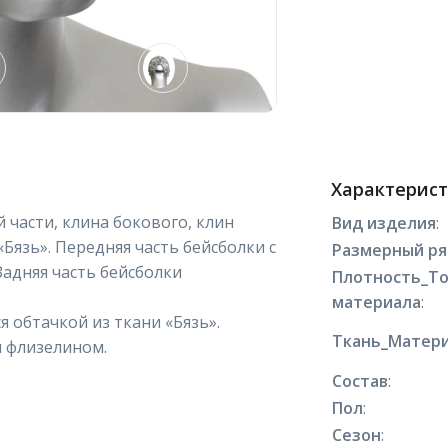
Характерис
части, клина бокового, клин
Вид изделия
:
«Бязь». Передняя часть бейсболки с
Размерный р
адняя часть бейсболки
Плотность_Т
материала
:
 обтачкой из ткани «Бязь».
Ткань_Матери
я флизелином.
Состав
:
Пол
:
Сезон
: