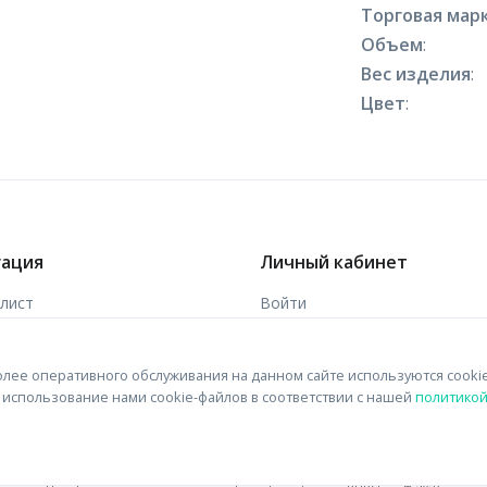
Торговая марк
Объем
:
Вес изделия
:
Цвет
:
гация
Личный кабинет
-лист
Войти
ы
Зарегистрироваться
лее оперативного обслуживания на данном сайте используются cooki
 связи
на использование нами cookie-файлов в соответствии с нашей
политико