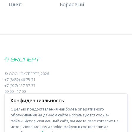
Цвет
:
Бордовый
©
ООО "'ЭКСПЕРТ"
, 2026
+7 (8452) 46-75-71
+7 (927) 157-57-77
09:00 - 17:00
410017, Саратов, Пугачева, 10 к1, оф.23
Конфиденциальность
С целью предоставления наиболее оперативного
Навигация
Информация
обслуживания на данном сайте используются cookie-
файлы. Используя данный сайт, вы даете свое согласие на
Прайс-лист
О компании
использование нами cookie-файлов в соответствии с