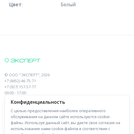
Цвет
:
Белый
©
ООО "'ЭКСПЕРТ"
, 2026
+7 (8452) 46-75-71
+7 (927) 157-57-77
09:00 - 17:00
410017, Саратов, Пугачева, 10 к1, оф.23
Конфиденциальность
С целью предоставления наиболее оперативного
Навигация
Информация
обслуживания на данном сайте используются cookie-
файлы. Используя данный сайт, вы даете свое согласие на
Прайс-лист
О компании
использование нами cookie-файлов в соответствии с