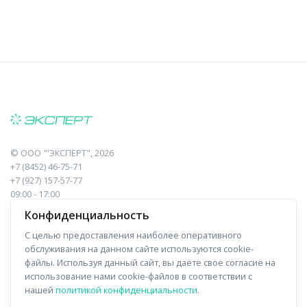
©
ООО "'ЭКСПЕРТ"
, 2026
+7 (8452) 46-75-71
+7 (927) 157-57-77
09:00 - 17:00
410017, Саратов, Пугачева, 10 к1, оф.23
Конфиденциальность
С целью предоставления наиболее оперативного
Навигация
Информация
обслуживания на данном сайте используются cookie-
файлы. Используя данный сайт, вы даете свое согласие на
Прайс-лист
О компании
использование нами cookie-файлов в соответствии с
нашей
политикой конфиденциальности
.
Отзывы
Доставка