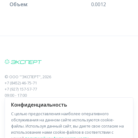
Объем
:
0.0012
©
ООО "'ЭКСПЕРТ"
, 2026
+7 (8452) 46-75-71
+7 (927) 157-57-77
09:00 - 17:00
410017, Саратов, Пугачева, 10 к1, оф.23
Конфиденциальность
С целью предоставления наиболее оперативного
Навигация
Информация
обслуживания на данном сайте используются cookie-
файлы. Используя данный сайт, вы даете свое согласие на
Прайс-лист
О компании
использование нами cookie-файлов в соответствии с