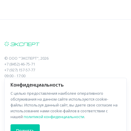
©
ООО "'ЭКСПЕРТ"
, 2026
+7 (8452) 46-75-71
+7 (927) 157-57-77
09:00 - 17:00
410017, Саратов, Пугачева, 10 к1, оф.23
Конфиденциальность
С целью предоставления наиболее оперативного
Навигация
Информация
обслуживания на данном сайте используются cookie-
файлы. Используя данный сайт, вы даете свое согласие на
Прайс-лист
О компании
использование нами cookie-файлов в соответствии с
нашей
политикой конфиденциальности
.
Отзывы
Доставка
Форма связи
Контакты
Принять