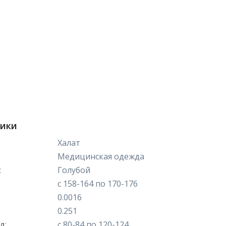
тики
Халат
Медицинская одежда
:
Голубой
с 158-164 по 170-176
0.0016
0.251
яд
:
с 80-84 по 120-124