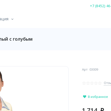
+7 (8452) 46
ация
лый с голубым
Арт
03009
Отзы
В избранное
1 714