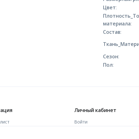
Цвет
:
Плотность_Т
материала
:
Состав
:
Ткань_Матери
Сезон
:
Пол
:
гация
Личный кабинет
-лист
Войти
ы
Зарегистрироваться