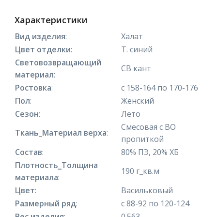
Характеристики
Вид изделия
:
Халат
Цвет отделки
:
Т. синий
Световозвращающий
СВ кант
материал
:
Ростовка
:
с 158-164 по 170-176
Пол
:
Женский
Сезон
:
Лето
Смесовая с ВО
Ткань_Материал верха
:
пропиткой
Состав
:
80% ПЭ, 20% ХБ
Плотность_Толщина
190 г_кв.м
материала
:
Цвет
:
Васильковый
Размерный ряд
:
с 88-92 по 120-124
Вес изделия
:
0.563