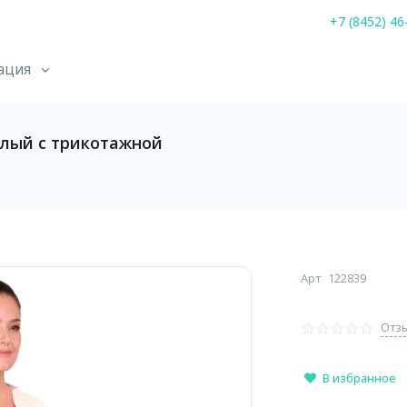
+7 (8452) 46
ация
лый с трикотажной
Арт
122839
Отзы
В избранное