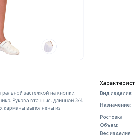
Характерис
тральной застёжкой на кнопки.
Вид изделия
:
ика. Рукава втачные, длинной 3/4.
Назначение
:
ых карманы выполнены из
Ростовка
:
Объем
:
Вес изделия
: