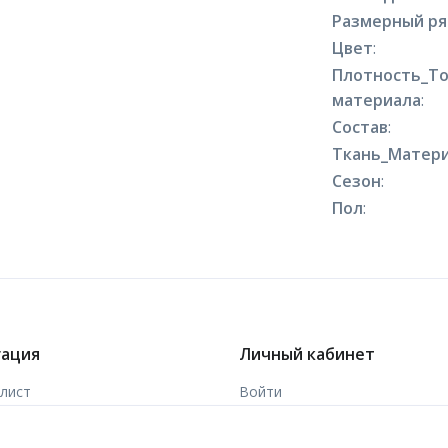
Размерный р
Цвет
:
Плотность_Т
материала
:
Состав
:
Ткань_Матери
Сезон
:
Пол
:
гация
Личный кабинет
-лист
Войти
ы
Зарегистрироваться