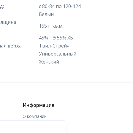
яд
:
с 80-84 по 120-124
Белый
олщина
155 г_кв.м.
45% ПЭ 55% ХБ
ал верха
:
Твил-Стрейч
Универсальный
Женский
Информация
О компании
Доставка