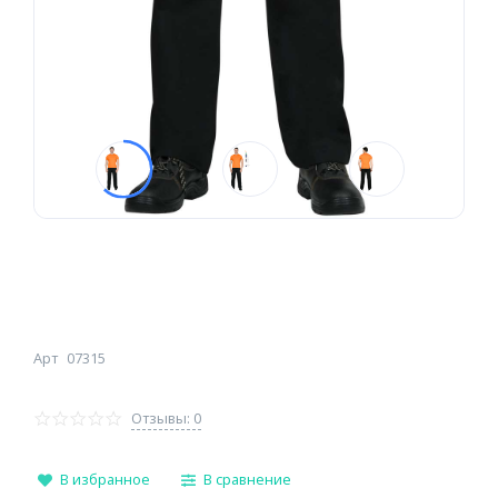
Арт
07315
Отзывы: 0
В избранное
В сравнение