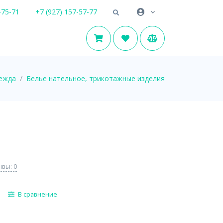
-75-71
+7 (927) 157-57-77
ежда
Белье нательное, трикотажные изделия
вы: 0
В сравнение