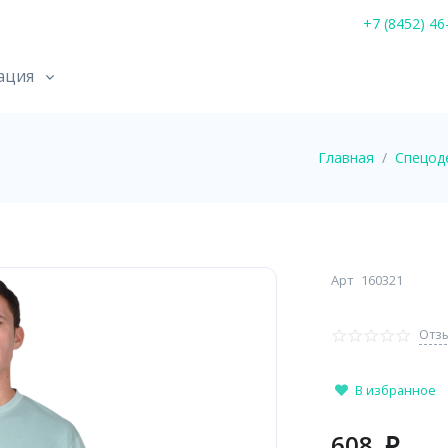
+7 (8452) 46
ация
Главная
Спецод
Арт
160321
Отзы
В избранное
608