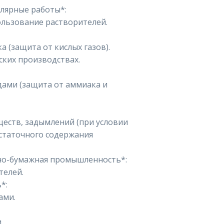
лярные работы*:
пользование растворителей.
а (защита от кислых газов).
ских производствах.
дами (защита от аммиака и
ществ, задымлений (при условии
остаточного содержания
но-бумажная промышленность*:
телей.
*:
ами.
.