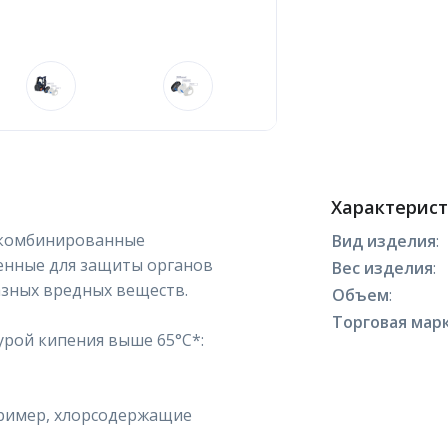
Характерис
о комбинированные
Вид изделия
:
енные для защиты органов
Вес изделия
:
азных вредных веществ.
Объем
:
Торговая марк
урой кипения выше 65°C*:
пример, хлорсодержащие