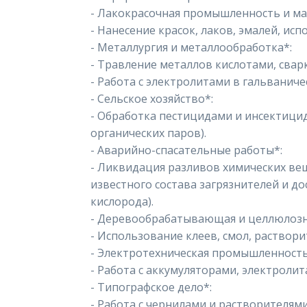
- Лакокрасочная промышленность и ма
- Нанесение красок, лаков, эмалей, ис
- Металлургия и металлообработка*:
- Травление металлов кислотами, сварк
- Работа с электролитами в гальваниче
- Сельское хозяйство*:
- Обработка пестицидами и инсектици
органических паров).
- Аварийно-спасательные работы*:
- Ликвидация разливов химических ве
известного состава загрязнителей и д
кислорода).
- Деревообрабатывающая и целлюлоз
- Использование клеев, смол, раствори
- Электротехническая промышленность
- Работа с аккумуляторами, электролит
- Типографское дело*:
- Работа с чернилами и растворителями