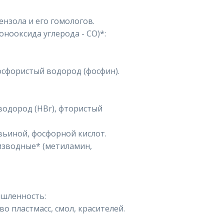
ензола и его гомологов.
онооксида углерода - CO)*:
осфористый водород (фосфин).
 водород (HBr), фтористый
авьиной, фосфорной кислот.
оизводные* (метиламин,
ышленность:
во пластмасс, смол, красителей.