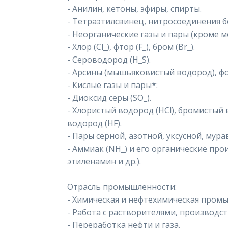
- Анилин, кетоны, эфиры, спирты.
- Тетраэтилсвинец, нитросоединения б
- Неорганические газы и пары (кроме м
- Хлор (Cl_), фтор (F_), бром (Br_).
- Сероводород (H_S).
- Арсины (мышьяковистый водород), ф
- Кислые газы и пары*:
- Диоксид серы (SO_).
- Хлористый водород (HCl), бромистый
водород (HF).
- Пары серной, азотной, уксусной, мур
- Аммиак (NH_) и его органические пр
этиленамин и др.).
Отрасль промышленности:
- Химическая и нефтехимическая пром
- Работа с растворителями, производст
- Переработка нефти и газа.