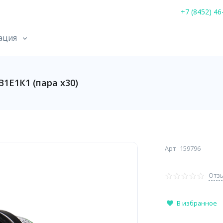
+7 (8452) 46
ация
1Е1К1 (пара х30)
Арт
159796
Отзы
В избранное