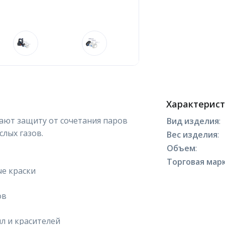
Характерис
ают защиту от сочетания паров
Вид изделия
:
слых газов.
Вес изделия
:
Объем
:
Торговая марк
ые краски
ов
л и красителей