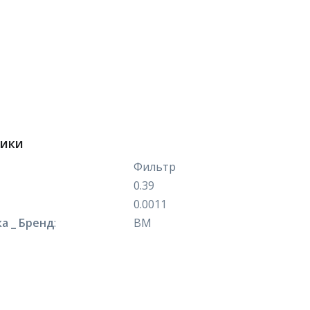
тики
Фильтр
0.39
0.0011
а _ Бренд
:
ВМ