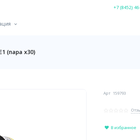
+7 (8452) 46
ация
1 (пара х30)
Арт
159793
Отзы
В избранное