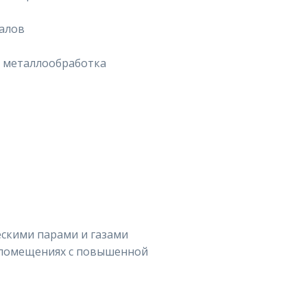
алов
и металлообработка
ескими парами и газами
 помещениях с повышенной