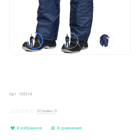
Арт
103314
Отзывы: 0
В избранное
В сравнение