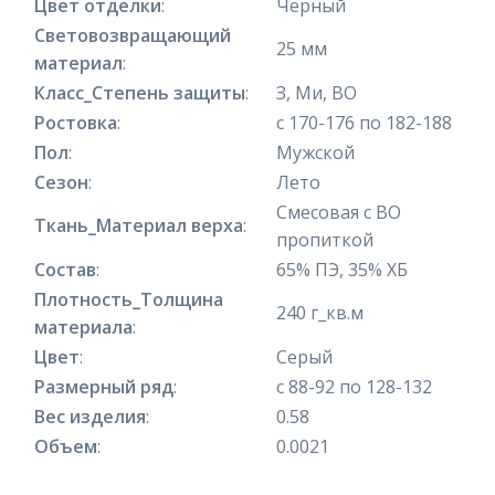
Цвет отделки
:
Черный
Световозвращающий
25 мм
материал
:
Класс_Степень защиты
:
З, Ми, ВО
Ростовка
:
с 170-176 по 182-188
Пол
:
Мужской
Сезон
:
Лето
Смесовая с ВО
Ткань_Материал верха
:
пропиткой
Состав
:
65% ПЭ, 35% ХБ
Плотность_Толщина
240 г_кв.м
материала
:
Цвет
:
Серый
Размерный ряд
:
с 88-92 по 128-132
Вес изделия
:
0.58
Объем
:
0.0021