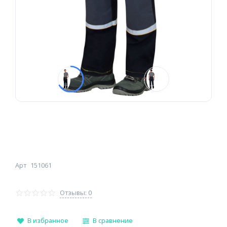
Арт
151061
Отзывы: 0
В избранное
В сравнение