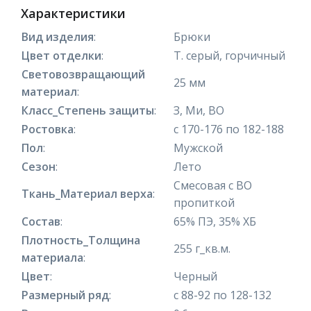
Характеристики
Вид изделия
:
Брюки
Цвет отделки
:
Т. серый, горчичный
Световозвращающий
25 мм
материал
:
Класс_Степень защиты
:
З, Ми, ВО
Ростовка
:
с 170-176 по 182-188
Пол
:
Мужской
Сезон
:
Лето
Смесовая с ВО
Ткань_Материал верха
:
пропиткой
Состав
:
65% ПЭ, 35% ХБ
Плотность_Толщина
255 г_кв.м.
материала
:
Цвет
:
Черный
Размерный ряд
:
с 88-92 по 128-132