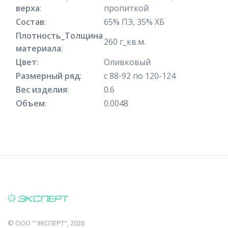
верха
:
пропиткой
Состав
:
65% ПЭ, 35% ХБ
Плотность_Толщина
260 г_кв.м.
материала
:
Цвет
:
Оливковый
Размерный ряд
:
с 88-92 по 120-124
Вес изделия
:
0.6
Объем
:
0.0048
©
ООО "'ЭКСПЕРТ"
, 2026