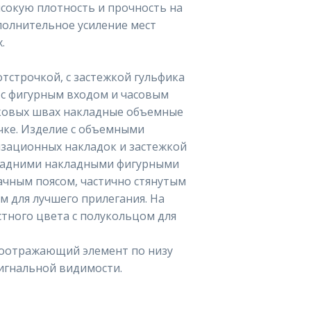
сокую плотность и прочность на
полнительное усиление мест
.
отстрочкой, с застежкой гульфика
 с фигурным входом и часовым
оковых швах накладные объемные
чке. Изделие с объемными
зационных накладок и застежкой
 задними накладными фигурными
ачным поясом, частично стянутым
 для лучшего прилегания. На
стного цвета с полукольцом для
тоотражающий элемент по низу
сигнальной видимости.