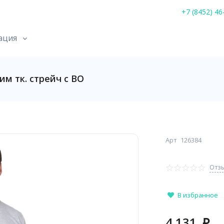
+7 (8452) 46
ация
м тк. стрейч с ВО
Арт
126384
Отзы
В избранное
4 131