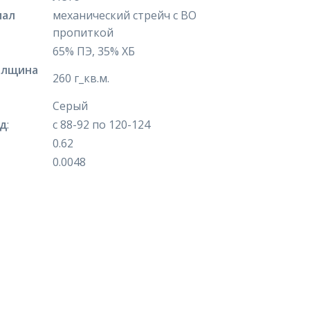
иал
механический стрейч с ВО
пропиткой
65% ПЭ, 35% ХБ
олщина
260 г_кв.м.
Серый
яд
:
с 88-92 по 120-124
0.62
0.0048