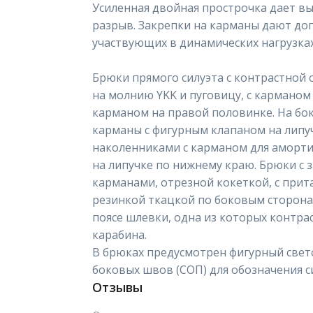
Усиленная двойная прострочка дает вы
разрыв. Закрепки на карманы дают до
участвующих в динамических нагрузках
Брюки прямого силуэта с контрастной 
на молнию YKK и пуговицу, с карманом
карманом на правой половинке. На б
карманы с фигурным клапаном на липу
наколенниками с карманом для аморти
на липучке по нижнему краю. Брюки с
карманами, отрезной кокеткой, с прит
резинкой ткацкой по боковым сторонам
поясе шлевки, одна из которых контра
карабина.
В брюках предусмотрен фигурный све
боковых швов (СОП) для обозначения 
Отзывы