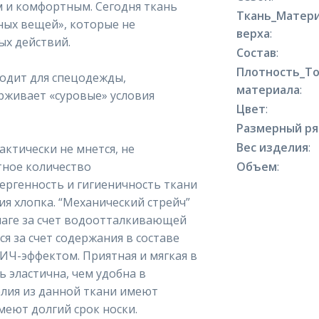
м и комфортным. Сегодня ткань
Ткань_Матер
ных вещей», которые не
верха
:
х действий.
Состав
:
Плотность_Т
ходит для спецодежды,
материала
:
живает «суровые» условия
Цвет
:
Размерный р
Вес изделия
:
актически не мнется, не
тное количество
Объем
:
ергенность и гигиеничность ткани
ия хлопка. “Механический стрейч”
лаге за счет водоотталкивающей
ся за счет содержания в составе
ПИЧ-эффектом. Приятная и мягкая в
ь эластична, чем удобна в
елия из данной ткани имеют
имеют долгий срок носки.