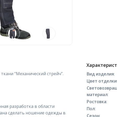
Характерис
ткани “Механический стрейч”.
Вид изделия
:
Цвет отделки
Световозвра
материал
:
Ростовка
:
ная разработка в области
Пол
:
вана сделать ношение одежды в
Сезон
: