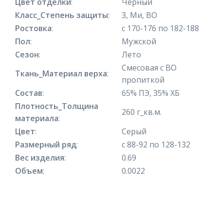
Цвет отделки
:
Черный
Класс_Степень защиты
:
З, Ми, ВО
Ростовка
:
с 170-176 по 182-188
Пол
:
Мужской
Сезон
:
Лето
Смесовая с ВО
Ткань_Материал верха
:
пропиткой
Состав
:
65% ПЭ, 35% ХБ
Плотность_Толщина
260 г_кв.м.
материала
:
Цвет
:
Серый
Размерный ряд
:
с 88-92 по 128-132
Вес изделия
:
0.69
Объем
:
0.0022